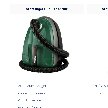
Stofzuigers Thuisgebruik
Sto
Accu Kruimelzuiger
Nilfisk S
Coupe Stofzuigers
Viper St
One Stofzuigers
Bravo stofzuigers