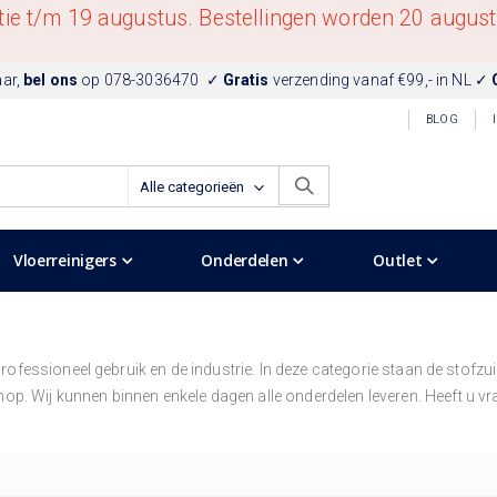
ntie t/m 19 augustus. Bestellingen worden 20 augus
aar,
bel ons
op
078-3036470
✓
Gratis
verzending vanaf €99,- in NL ✓
BLOG
Vloerreinigers
Onderdelen
Outlet
 professioneel gebruik en de industrie. In deze categorie staan de stofz
op. Wij kunnen binnen enkele dagen alle onderdelen leveren. Heeft u vr