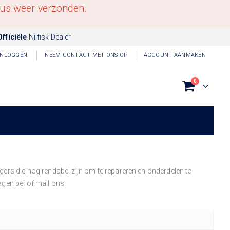
tus weer verzonden.
Officiële
Nilfisk Dealer
INLOGGEN
NEEM CONTACT MET ONS OP
ACCOUNT AANMAKEN
producten
0
Winkelwagen
uigers die nog rendabel zijn om te repareren en onderdelen te
agen bel of mail ons.